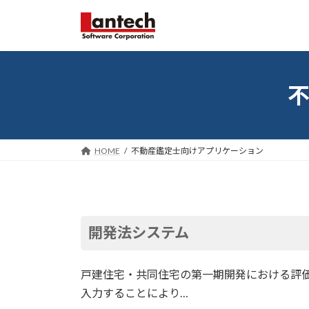
コ
ナ
ン
ビ
テ
ゲ
ン
ー
ツ
シ
へ
ョ
ス
ン
キ
に
ッ
移
HOME
不動産鑑定士向けアプリケーション
プ
動
開発法システム
戸建住宅・共同住宅の第一期開発における評
入力することにより…