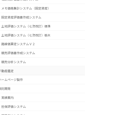
メモ価格集計システム（固定資産）
固定資産評価書作成システム
土地評価システム（七次改訂）標準
土地評価システム（七次改訂）栃木
路線価算定システムＶ２
競売評価書作成システム
競売分析システム
不動産鑑定
ホームページ製作
受託開発
実績案内
担保評価システム